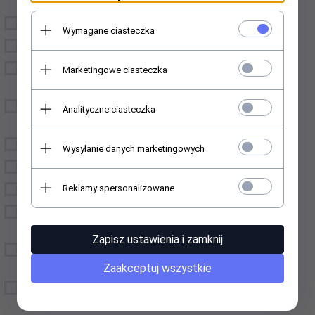
STACJONARNE
KEPKI FLUFFY LUX
Wymagane ciasteczka
KĘPKI RAVEN LOOK
KĘPKI BASIC PRO 2D-
Marketingowe ciasteczka
26D
KĘPKI BASIC PRO
Analityczne ciasteczka
WĄSKIE 2D-12D
KĘPKI LaserCUT
Wysyłanie danych marketingowych
KĘPKI Y i W
Reklamy spersonalizowane
KOLORY i BROKATY
LashArtis - CRAZY
LAMB
Zapisz ustawienia i zamknij
System UV - lampa, klej,
akcesoria
Zaakceptuj wszystkie
PĘSETY, KLEJE I
AKCESORIA