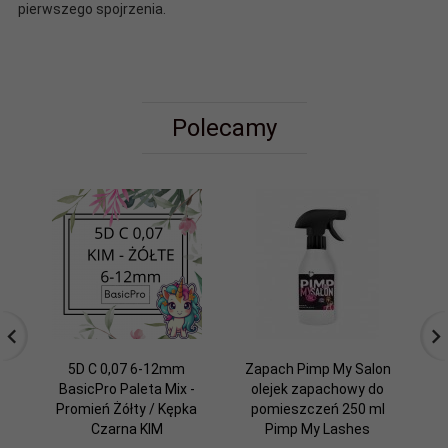
pierwszego spojrzenia.
Polecamy
5D C 0,07 6-12mm
Zapach Pimp My Salon
BasicPro Paleta Mix -
olejek zapachowy do
B
Promień Żółty / Kępka
pomieszczeń 250 ml
Pr
Czarna KIM
Pimp My Lashes