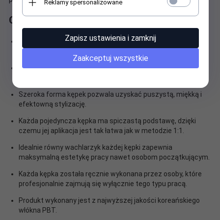
Reklamy spersonalizowane
Czym wyróżnia się produkt?
Zapisz ustawienia i zamknij
Każda pojedyncza kępka zawiera mieszankę trzech kolorów:
zielonego, niebieskiego i morskiego.
Zaakceptuj wszystkie
Połączenie kolorów w jednej kępce daje świeży, lekki i
trójwymiarowy efekt na oku.
Szeroka forma kępek pozwala uzyskać puszystą, miękką i
efektowną stylizację.
Każda pojedyncza kępka ma spiczastą podstawę, dzięki
czemu jej aplikacja jest tak łatwa jak w metodzie 1:1.
Idealnie równy wachlarzyk każdej kępki zapewnia
maksymalną estetykę pracy nawet osobom początkującym.
Każda kępka została ręcznie wykonana przez osoby, które
profesjonalnie zajmują się wyłącznie tego typu pracą.
Produkt wykonany jest z najwyższej jakości koreańskiego
włókna PBT.