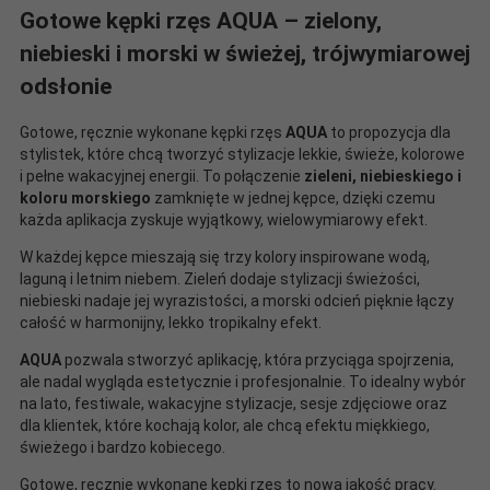
Gotowe kępki rzęs AQUA – zielony,
niebieski i morski w świeżej, trójwymiarowej
odsłonie
Gotowe, ręcznie wykonane kępki rzęs
AQUA
to propozycja dla
stylistek, które chcą tworzyć stylizacje lekkie, świeże, kolorowe
i pełne wakacyjnej energii. To połączenie
zieleni, niebieskiego i
koloru morskiego
zamknięte w jednej kępce, dzięki czemu
każda aplikacja zyskuje wyjątkowy, wielowymiarowy efekt.
W każdej kępce mieszają się trzy kolory inspirowane wodą,
laguną i letnim niebem. Zieleń dodaje stylizacji świeżości,
niebieski nadaje jej wyrazistości, a morski odcień pięknie łączy
całość w harmonijny, lekko tropikalny efekt.
AQUA
pozwala stworzyć aplikację, która przyciąga spojrzenia,
ale nadal wygląda estetycznie i profesjonalnie. To idealny wybór
na lato, festiwale, wakacyjne stylizacje, sesje zdjęciowe oraz
dla klientek, które kochają kolor, ale chcą efektu miękkiego,
świeżego i bardzo kobiecego.
Gotowe, ręcznie wykonane kępki rzęs to nowa jakość pracy.