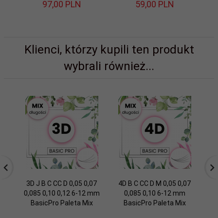
97,
00
PLN
59,
00
PLN
Klienci, którzy kupili ten produkt
wybrali również...
3D J B C CC D 0,05 0,07
4D B C CC D M 0,05 0,07
5
0,085 0,10 0,12 6-12 mm
0,085 0,10 6-12 mm
0,
BasicPro Paleta Mix
BasicPro Paleta Mix
mm