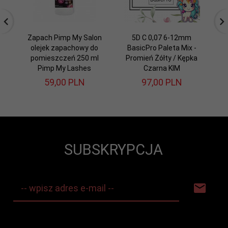
Zapach Pimp My Salon
5D C 0,07 6-12mm
olejek zapachowy do
BasicPro Paleta Mix -
B
pomieszczeń 250 ml
Promień Żółty / Kępka
Pr
Pimp My Lashes
Czarna KIM
59,
00
PLN
97,
00
PLN
SUBSKRYPCJA
-- wpisz adres e-mail --