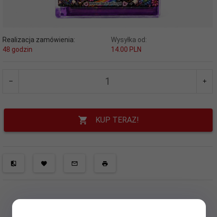
Realizacja zamówienia:
Wysyłka od:
48 godzin
14.00 PLN
KUP TERAZ!