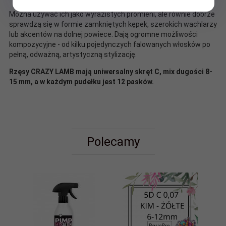
Można używać ich jako wyrazistych promieni, ale równie dobrze
sprawdzą się w formie zamkniętych kępek, szerokich wachlarzy
lub akcentów na dolnej powiece. Dają ogromne możliwości
kompozycyjne - od kilku pojedynczych falowanych włosków po
pełną, odważną, artystyczną stylizację.
Rzęsy CRAZY LAMB mają uniwersalny skręt C, mix dugości 8-
15 mm, a w każdym pudełku jest 12 pasków.
Polecamy