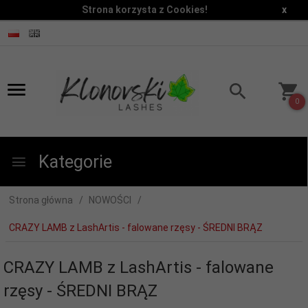
Strona korzysta z Cookies!
x
0
Kategorie
Strona główna
NOWOŚCI
CRAZY LAMB z LashArtis - falowane rzęsy - ŚREDNI BRĄZ
CRAZY LAMB z LashArtis - falowane
rzęsy - ŚREDNI BRĄZ