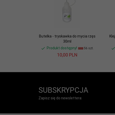
Butelka - tryskawka do mycia rzęs
Kle
30ml
Produkt dostępny!
56 szt.
10,
00
PLN
SUBSKRYPCJA
Zapisz się do newslettera: