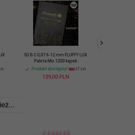
LUX
5D B C 0,07 6-12 mm FLUFFY LUX
2D B C M L 0,07
Paleta Mix 1200 kępek
Paleta Mix 2
Produkt dostępny!
Produkt do
zt.
37 szt.
139,
00
PLN
139,
eż...