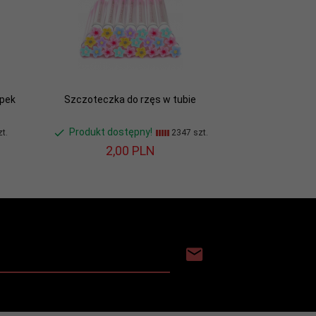
ępek
Szczoteczka do rzęs w tubie
Produkt dostępny!
t.
2347 szt.
2,
00
PLN