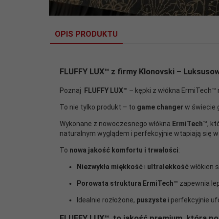
OPIS PRODUKTU
FLUFFY LUX
™ z firmy Klonovski
– Luksusow
Poznaj
FLUFFY LUX
™ – kępki z włókna ErmiTech™ 
To nie tylko produkt – to
game changer
w świecie 
Wykonane z nowoczesnego włókna
ErmiTech
™
, k
naturalnym wyglądem i perfekcyjnie wtapiają się 
To
nowa jakość komfortu i trwałości
:
Niezwykła miękkość
i
ultralekkość
włókien s
Porowata struktura ErmiTech™
zapewnia lep
Idealnie rozłożone,
puszyste
i perfekcyjnie 
FLUFFY LUX
™ to
jakość premium
, którą p