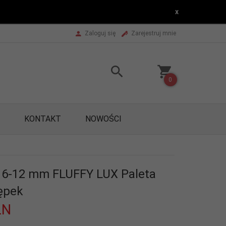
x
Zaloguj się
Zarejestruj mnie
0
KONTAKT
NOWOŚCI
7 6-12 mm FLUFFY LUX Paleta
ępek
LN