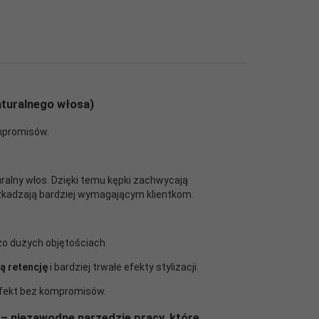
aturalnego włosa)
ompromisów.
ralny włos. Dzięki temu kępki zachwycają
szkadzają bardziej wymagającym klientkom.
zo dużych objętościach.
ą retencję
i bardziej trwałe efekty stylizacji.
efekt bez kompromisów.
e – niezawodne narzędzie pracy, które