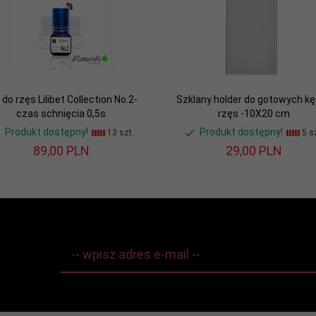
j do rzęs Lilibet Collection No.2-
Szklany holder do gotowych k
czas schnięcia 0,5s
rzęs -10X20 cm
Produkt dostępny!
Produkt dostępny!
13 szt.
5 sz
89,
00
PLN
29,
00
PLN
-- wpisz adres e-mail --