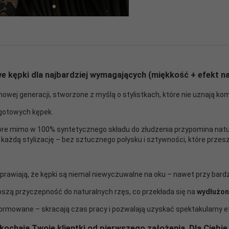
e kępki dla najbardziej wymagających (miękkość + efekt n
nowej generacji, stworzone z myślą o stylistkach, które nie uznają k
gotowych kępek.
tóre mimo w 100% syntetycznego składu do złudzenia przypomina natu
w każdą stylizację – bez sztucznego połysku i sztywności, które prze
prawiają, że kępki są niemal niewyczuwalne na oku – nawet przy bard
szą przyczepność do naturalnych rzęs, co przekłada się na
wydłużon
uformowane – skracają czas pracy i pozwalają uzyskać spektakularny 
okochają Twoje klientki od pierwszego założenia. Dla Ciebi