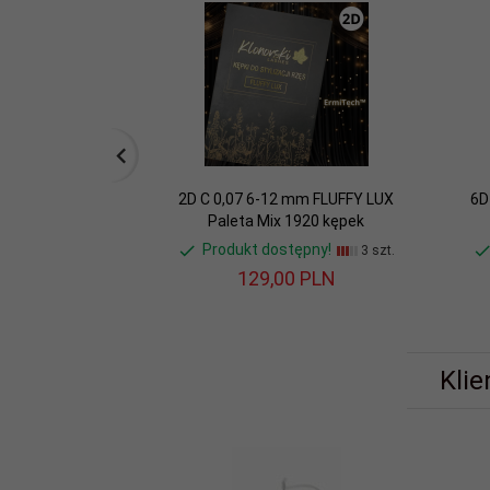
2D C 0,07 6-12 mm FLUFFY LUX
6D
Paleta Mix 1920 kępek
Produkt dostępny!
3 szt.
129,
00
PLN
Klie