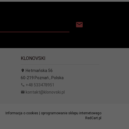
KLONOVSKI
Hetmańska 56
60-219
Poznań
,
Polska
+48 533478951
kontakt@klonovski.pl
Informacja o cookies
|
oprogramowanie sklepu internetowego
RedCart.pl