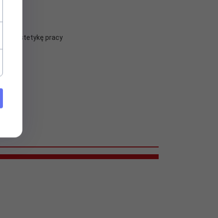
y
zmaga estetykę pracy