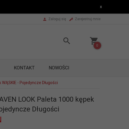
x
Zaloguj się
Zarejestruj mnie
0
KONTAKT
NOWOŚCI
k WĄSKIE - Pojedyncze Długości
RAVEN LOOK Paleta 1000 kępek
ojedyncze Długości
N