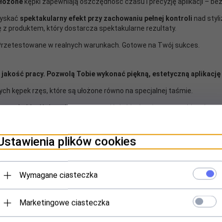
złożone
kępki zapewniają oszczędność czasu i precyzję aplikacji – bez
zyskać
spektakularny efekt przy zachowaniu pełnej kontroli
nad styl
 z produktem, który dostarcza spektakularne rezultaty.
 Przetestowane w realnych warunkach. Gotowe na Twój sukces.
 jakość pracy. Pozwolą Tobie wykonać piękną, estetyczną aplikacj
ch kępek rzęs, które są ułożone równo na specjalnej taśmie.
isz na holder i już możesz przystąpić do błyskawicznego zabiegu!
unkowanie, dobry styk rzęsy naturalnej z kępką i właściwa odległość o
Ustawienia plików cookies
bjętości
5D
kępek ułożonych w 40 rzędach. Profil
C
Wymagane ciasteczka
Marketingowe ciasteczka
podstawę
. Pozwala to na przyklejenie kępki tak łatwe jak w metodzie 1: