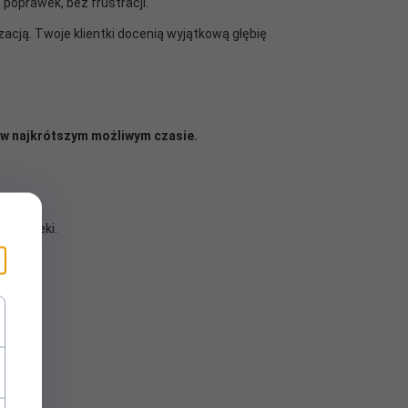
 poprawek, bez frustracji.
izacją. Twoje klientki docenią wyjątkową głębię
ę w najkrótszym możliwym czasie.
d powieki.
1