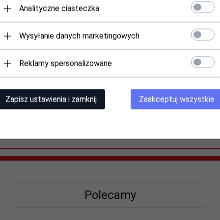
Analityczne ciasteczka
, zapewni maksymalną estetykę nawet początkującym osobom.
ez osoby, które profesjonalnie zajmują się tylko takim rodzajem prac
i materiału, jakim jest koreańskie włókno PBT
.
Wysyłanie danych marketingowych
ość kleju
. Niweluje to problem zbyt dużego ciężaru na powiekach i w
Reklamy spersonalizowane
lej na holder lub bierz rzęsy bezpośrednio z pudełka.
strony nóżki
enia.
Zapisz ustawienia i zamknij
Zaakceptuj wszystkie
yklej
Polecamy