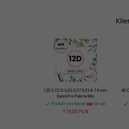
Klie
12D C CC D 0,05 0,07 0,03 8-14 mm
4D C
BasicPro Paleta Mix
Produkt dostępny!
107 szt.
119,
00
PLN