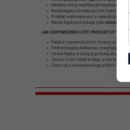
Idealnie równy wachlarzyk każdej kępki
Każda kępka została
ręcznie wykonana prz
Produkt wykonany jest z najwyższej jakośc
Nasze kępki potrzebują tylko
minimalną il
JAK ODPOWIEDNIO UŻYĆ PRODUKTU?
Paski z rzęsami których chcesz użyć przyk
Podnieś kępkę delikatnie, chwytając ją od 
Ustaw kępkę w pozycji gotowej do przyklej
Zanurz 2 mm nóżki w kleju, a następnie prz
Ciesz się z niesamowitego efektu!