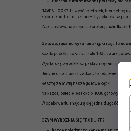
Starannie uformowane i perfekcyjnie ro
RAVEN LOOK™
to wybór stylistek, które chcą u
koloru i komfort noszenia – Ty pokochasz pracę
Zaprojektowane z myślą o profesjonalistkach.
Gotowe, ręcznie wykonane kępki rzęs to nowa
Każde pudełko zawiera około
1000
sztuk
gotowy
Wystarczy, że odkleisz paski z rzęsami, przykle
Jedyne o co musisz zadbać to: odpowiednie kier
Resztę załatwią nasze gotowe kępki.
Na każdej palecie jest około
1000
gotowych w o
W opakowaniu znajdują się jedna długość rzęs
CZYM WYRÓŻNIA SIĘ PRODUKT?
Każda pojedyncza kępka ma spiczastą 