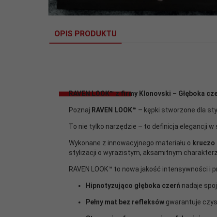
OPIS PRODUKTU
RAVEN LOOK™ z firmy Klonovski – Głęboka cz
Poznaj
RAVEN LOOK™
– kępki stworzone dla sty
To nie tylko narzędzie – to definicja elegancji w s
Wykonane z innowacyjnego materiału o
kruczo
stylizacji o wyrazistym, aksamitnym charakte
RAVEN LOOK™ to nowa jakość intensywności i pr
Hipnotyzująco głęboka czerń
nadaje spoj
Pełny mat bez refleksów
gwarantuje czyst