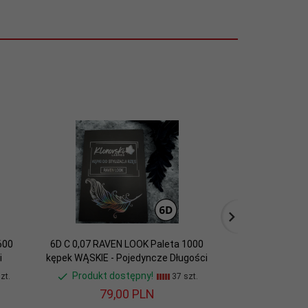
600
6D C 0,07 RAVEN LOOK Paleta 1000
4D C 0,07 RAVE
i
kępek WĄSKIE - Pojedyncze Długości
kępek WĄSKIE - 
Produkt dostępny!
Produkt do
zt.
37 szt.
79,
00
PLN
72,