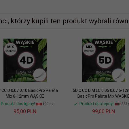
nci, którzy kupili ten produkt wybrali równi
 CC D 0,07 0,10 BasicPro Paleta
5D C CC D M LC 0,05 0,07 6-1
Mix 6-12mm WĄSKIE
BasicPro Paleta Mix WĄSKI
Produkt dostępny!
Produkt dostępny!
103 szt.
223 s
95,
00
PLN
99,
00
PLN