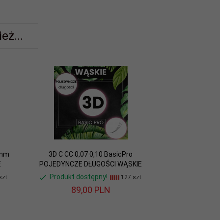
eż...
2mm
3D C CC 0,07 0,10 BasicPro
E
POJEDYNCZE DŁUGOŚCI WĄSKIE
Produkt dostępny!
zt.
127 szt.
89,
00
PLN