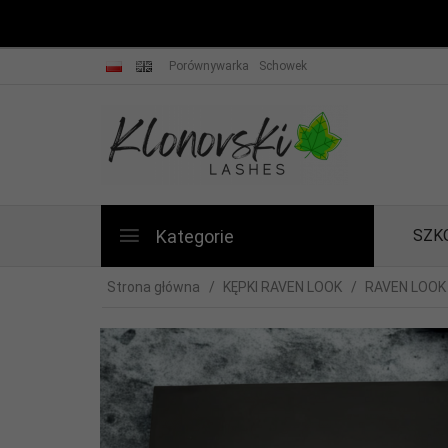
Porównywarka
Schowek
Kategorie
SZK
Strona główna
KĘPKI RAVEN LOOK
RAVEN LOOK