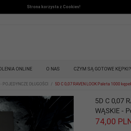
Strona korzysta z Cookies!
OLENIA ONLINE
O NAS
CZYM SĄ GOTOWE KĘPKI?
 - POJEDYNCZE DŁUGOŚCI
5D C 0,07 RAVEN LOOK Paleta 1000 kępe
5D C 0,07 
WĄSKIE - P
74,
00
PL