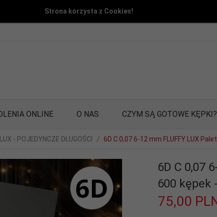
Strona korzysta z Cookies!
OLENIA ONLINE
O NAS
CZYM SĄ GOTOWE KĘPKI?
 LUX - POJEDYNCZE DŁUGOŚCI
6D C 0,07 6-12 mm FLUFFY LUX Palet
6D C 0,07 
600 kępek 
75,
00
PL