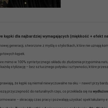
e kępki dla najbardziej wymagających (miękkość + efekt n
nowej generacji, stworzone z myślą o stylistkach, które nie uznają k
gotowych kępek.
tóre mimo w 100% syntetycznego składu do złudzenia przypomina natu
w każdą stylizację – bez sztucznego połysku i sztywności, które prze
sprawiają, że kępki są niemal niewyczuwalne na oku – nawet przy bard
szą przyczepność do naturalnych rzęs, co przekłada się na
wydłużon
uformowane – skracają czas pracy i pozwalają uzyskać spektakularny