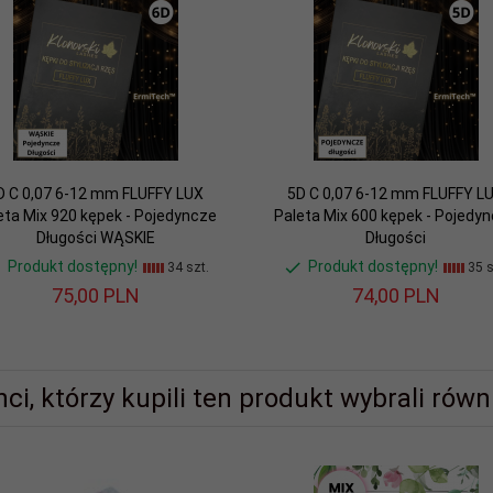
D C 0,07 6-12 mm FLUFFY LUX
5D C 0,07 6-12 mm FLUFFY L
eta Mix 920 kępek - Pojedyncze
Paleta Mix 600 kępek - Pojedy
Długości WĄSKIE
Długości
Produkt dostępny!
Produkt dostępny!
34 szt.
35 s
75,
00
PLN
74,
00
PLN
nci, którzy kupili ten produkt wybrali równi