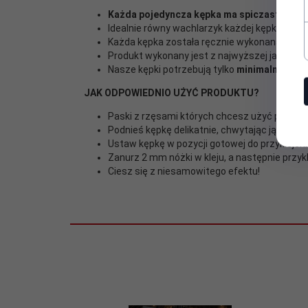
Każda pojedyncza kępka ma spiczastą pod
Idealnie równy wachlarzyk każdej kępki, z
Każda kępka została
ręcznie wykonana przez 
Produkt wykonany jest z najwyższej jakości m
Nasze kępki potrzebują tylko
minimalną ilość
JAK ODPOWIEDNIO UŻYĆ PRODUKTU?
Paski z rzęsami których chcesz użyć przyklej 
Podnieś kępkę delikatnie, chwytając ją od str
Ustaw kępkę w pozycji gotowej do przyklejeni
Zanurz 2 mm nóżki w kleju, a następnie przykl
Ciesz się z niesamowitego efektu!