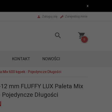
x
Zaloguj się
Zarejestruj mnie
0
KONTAKT
NOWOŚCI
a Mix 600 kępek - Pojedyncze Długości
6-12 mm FLUFFY LUX Paleta Mix
- Pojedyncze Długości
N