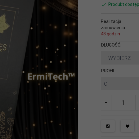
Produkt dostęp
Realizacja
zamówienia:
48 godzin
DŁUGOŚĆ:
-- WYBIERZ --
PROFIL:
C