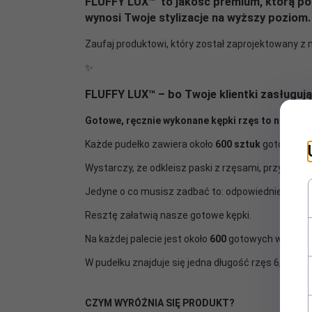
FLUFFY LUX
™ to
jakość premium
, którą p
wynosi Twoje stylizacje na wyższy poziom.
Zaufaj produktowi, który został zaprojektowany z 
✨
FLUFFY LUX
™
– bo Twoje klientki zasługują
Gotowe, ręcznie wykonane kępki rzęs to nowa ja
Każde pudełko zawiera około
600
sztuk
gotowych k
Wystarczy, że odkleisz paski z rzęsami, przykleisz
Jedyne o co musisz zadbać to: odpowiednie kierunk
Resztę załatwią nasze gotowe kępki.
Na każdej palecie jest około
600
gotowych w objęt
W pudełku znajduje się jedna długość rzęs 6,7,8,9,
CZYM WYRÓŻNIA SIĘ PRODUKT?