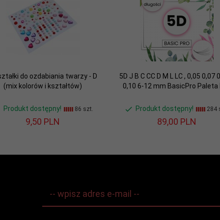
ształki do ozdabiania twarzy - D
5D J B C CC D M L LC , 0,05 0,07 
(mix kolorów i kształtów)
0,10 6-12 mm BasicPro Paleta
Produkt dostępny!
Produkt dostępny!
86 szt.
284 s
9,
50
PLN
89,
00
PLN
-- wpisz adres e-mail --