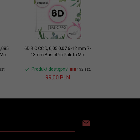
0,085
6D B C CC D, 0,05 0,07 6-12 mm 7-
 Mix
13mm BasicPro Paleta Mix
Produkt dostępny!
zt.
132 szt.
99,
00
PLN