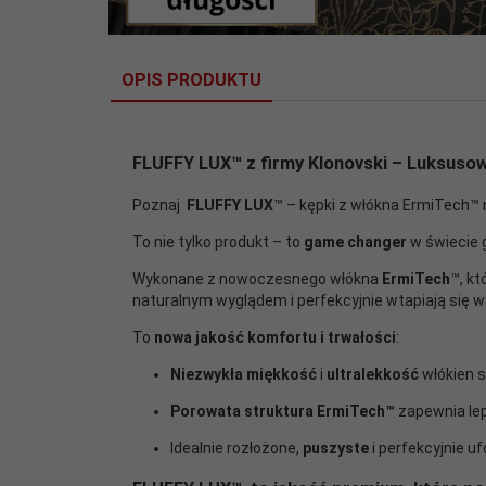
OPIS PRODUKTU
FLUFFY LUX
™ z firmy Klonovski
– Luksusow
Poznaj
FLUFFY LUX
™ – kępki z włókna ErmiTech™ 
To nie tylko produkt – to
game changer
w świecie 
Wykonane z nowoczesnego włókna
ErmiTech
™
, k
naturalnym wyglądem i perfekcyjnie wtapiają się 
To
nowa jakość komfortu i trwałości
:
Niezwykła miękkość
i
ultralekkość
włókien 
Porowata struktura ErmiTech™
zapewnia lep
Idealnie rozłożone,
puszyste
i perfekcyjnie 