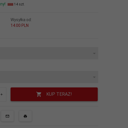
ny!
14 szt.
Wysyłka od:
14.00 PLN
KUP TERAZ!