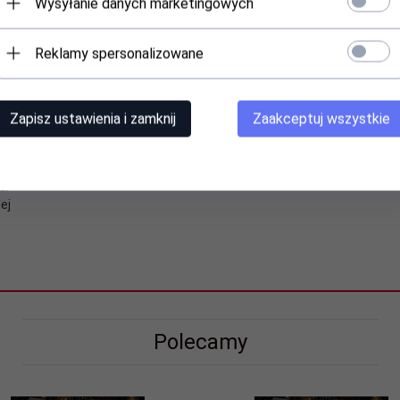
Wysyłanie danych marketingowych
stawę
. Pozwala to na przyklejenie kępki tak łatwe jak w metodzie 1:1
apewni maksymalną estetykę nawet początkującym osobom.
Reklamy spersonalizowane
osoby, które profesjonalnie zajmują się tylko takim rodzajem pracy
ateriału, jakim jest koreańskie włókno PBT
.
 kleju
. Niweluje to problem zbyt dużego ciężaru na powiekach i wzma
Zapisz ustawienia i zamknij
Zaakceptuj wszystkie
na holder lub bierz rzęsy bezpośrednio z pudełka.
ony nóżki
a.
ej
Polecamy