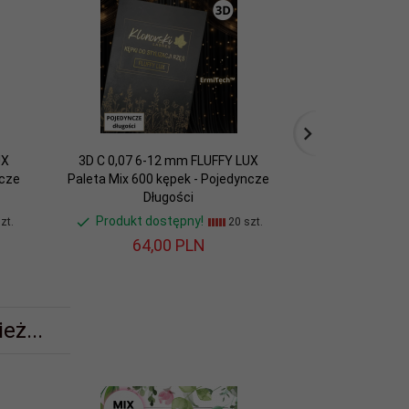
UX
3D C 0,07 6-12 mm FLUFFY LUX
5D C 0,07 6-
ncze
Paleta Mix 600 kępek - Pojedyncze
Paleta Mix 920 
Długości
Długoś
Produkt dostępny!
Produkt do
zt.
20 szt.
64,
00
PLN
74,
eż...