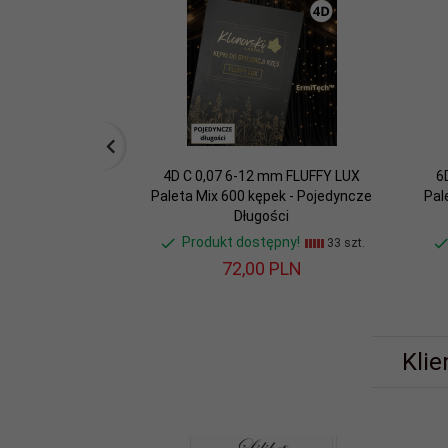
4D C 0,07 6-12 mm FLUFFY LUX
6
Paleta Mix 600 kępek - Pojedyncze
Pal
Długości
Produkt dostępny!
33 szt.
72,
00
PLN
Klie