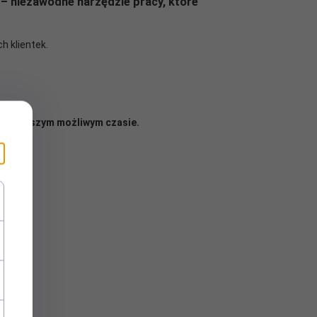
e – niezawodne narzędzie pracy, które
h klientek.
 najkrótszym możliwym czasie.
owieki.