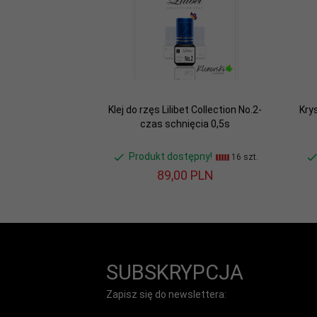
Klej do rzęs Lilibet Collection No.2-
Kry
czas schnięcia 0,5s
Produkt dostępny!
16 szt.
89,
00
PLN
SUBSKRYPCJA
Zapisz się do newslettera: