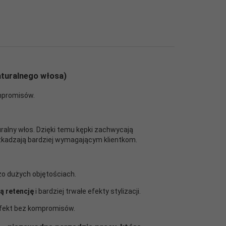
aturalnego włosa)
ompromisów.
ralny włos. Dzięki temu kępki zachwycają
szkadzają bardziej wymagającym klientkom.
zo dużych objętościach.
ą retencję
i bardziej trwałe efekty stylizacji.
 efekt bez kompromisów.